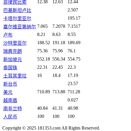
12.38
12.63
12.44
菲律宾比索
2.507
巴基斯坦卢比
195.17
卡塔尔里亚尔
7.065
7.2078
7.1517
塞尔维亚第纳尔
8.21
8.63
8.55
卢布
188.52
191.18
189.69
沙特里亚尔
75.36
75.96
76.1
瑞典克朗
552.18
556.34
554.75
新加坡元
22.31
22.45
22.3
泰国铢
16
18.4
17.19
土耳其里拉
23.57
新台币
710.89
713.88
711.28
美元
0.027
越南盾
40.84
41.31
40.98
南非兰特
100
100
100
人民币
Copyright © 2025 181353.com All Rights Reserved.