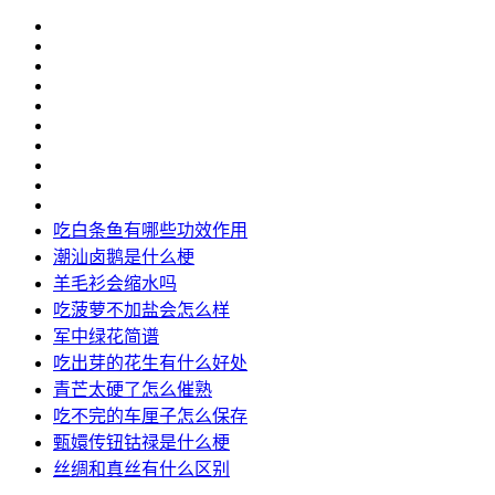
吃白条鱼有哪些功效作用
潮汕卤鹅是什么梗
羊毛衫会缩水吗
吃菠萝不加盐会怎么样
军中绿花简谱
吃出芽的花生有什么好处
青芒太硬了怎么催熟
吃不完的车厘子怎么保存
甄嬛传钮钴禄是什么梗
丝绸和真丝有什么区别